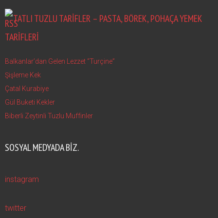
TATLI TUZLU TARIFLER – PASTA, BÖREK, POHAÇA YEMEK
TARIFLERI
Balkanlar’dan Gelen Lezzet “Turçine”
Şişleme Kek
Çatal Kurabiye
Gül Buketi Kekler
Biberli Zeytinli Tuzlu Muffinler
SOSYAL MEDYADA BIZ.
instagram
twitter