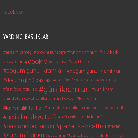
facebook
YARDIMCI BAŞLIKLAR
cizkek
cheesecake
aksam yemeği
browni kurabiye
cookie
coco star
cupcake
diyet tarifler
doğum günü ikramları
doğum günü ikramlıkları
doğum günü pastası
evde fastfood lezzetler
ev ekmeği
gün ikramları
fast food
güllaç
gün ikramı
kahvaltı
hindistan cevizli tarifler
irmik helvası
kahvaltılık tarifler
kumpir
misafir sofrası
nefis börek tarifi
nefis kurabiye tarifi
nefis çikolatalı kek tarifi
pazar kahvaltısı
pastane poğaçası
revani
sunum fikirleri
tuzlu kurabiye
süt dilimi
tatil sofrası