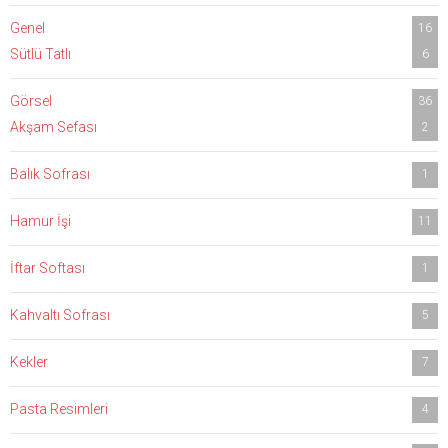
Genel
16
Sütlü Tatlı
6
Görsel
36
Akşam Sefası
2
Balık Sofrası
1
Hamur İşi
11
İftar Softası
1
Kahvaltı Sofrası
5
Kekler
7
Pasta Resimleri
4