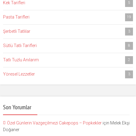
Kek Tarifleri
5
Pasta Tarifleri
19
Şerbetli Tatlılar
3
Sütlü Tatlı Tarifleri
8
Tatlı Tuzlu Anılarım
2
Yöresel Lezzetler
3
Son Yorumlar
Özel Günlerin Vazgeçilmezi Cakepops – Popkekler
için
Melek Ekşi
Doğaner