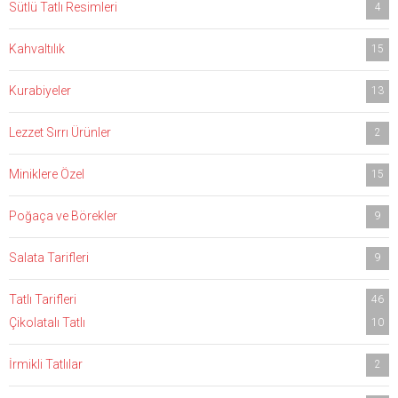
Sütlü Tatlı Resimleri
4
Kahvaltılık
15
Kurabiyeler
13
Lezzet Sırrı Ürünler
2
Miniklere Özel
15
Poğaça ve Börekler
9
Salata Tarifleri
9
Tatlı Tarifleri
46
Çikolatalı Tatlı
10
İrmikli Tatlılar
2