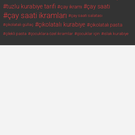
tuzlu kurabiye tarifi
çay saati
çay ikramı
çay saati ikramları
çay saati salatası
çikolatalı kurabiye
çikolatalı pasta
çikolatalı güllaç
çilekli pasta
çocuklara özel ikramlar
çocuklar için
ıslak kurabiye