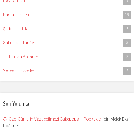
Kek Tarifleri
5
Pasta Tarifleri
19
Şerbetli Tatlılar
3
Sütlü Tatlı Tarifleri
8
Tatlı Tuzlu Anılarım
2
Yöresel Lezzetler
3
Son Yorumlar
Özel Günlerin Vazgeçilmezi Cakepops – Popkekler
için
Melek Ekşi
Doğaner