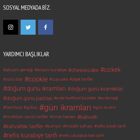
SOSYAL MEDYADA BIZ.
YARDIMCI BAŞLIKLAR
cizkek
cheesecake
aksam yemeği
browni kurabiye
cookie
coco star
cupcake
diyet tarifler
doğum günü ikramları
doğum günü ikramlıkları
doğum günü pastası
evde fastfood lezzetler
ev ekmeği
gün ikramları
fast food
güllaç
gün ikramı
kahvaltı
hindistan cevizli tarifler
irmik helvası
kahvaltılık tarifler
kumpir
misafir sofrası
nefis börek tarifi
nefis kurabiye tarifi
nefis çikolatalı kek tarifi