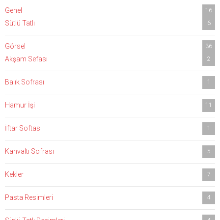
Genel
16
Sütlü Tatlı
6
Görsel
36
Akşam Sefası
2
Balık Sofrası
1
Hamur İşi
11
İftar Softası
1
Kahvaltı Sofrası
5
Kekler
7
Pasta Resimleri
4