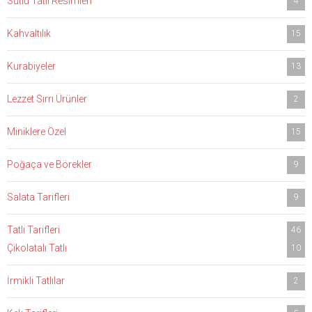
Sütlü Tatlı Resimleri
4
Kahvaltılık
15
Kurabiyeler
13
Lezzet Sırrı Ürünler
2
Miniklere Özel
15
Poğaça ve Börekler
9
Salata Tarifleri
9
Tatlı Tarifleri
46
Çikolatalı Tatlı
10
İrmikli Tatlılar
2