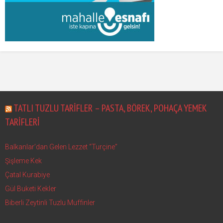
TATLI TUZLU TARIFLER – PASTA, BÖREK, POHAÇA YEMEK
TARIFLERI
Balkanlar’dan Gelen Lezzet “Turçine”
Şişleme Kek
Çatal Kurabiye
Gül Buketi Kekler
Biberli Zeytinli Tuzlu Muffinler