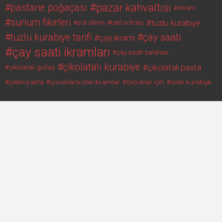
pazar kahvaltısı
pastane poğaçası
revani
sunum fikirleri
tuzlu kurabiye
süt dilimi
tatil sofrası
tuzlu kurabiye tarifi
çay saati
çay ikramı
çay saati ikramları
çay saati salatası
çikolatalı kurabiye
çikolatalı pasta
çikolatalı güllaç
çilekli pasta
çocuklara özel ikramlar
çocuklar için
ıslak kurabiye