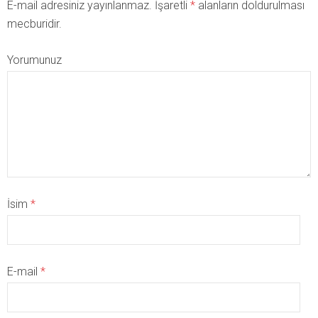
E-mail adresiniz yayınlanmaz. İşaretli
*
alanların doldurulması
mecburidir.
Yorumunuz
İsim
*
E-mail
*