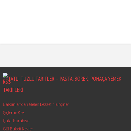
TATLI TUZLU TARIFLER – PASTA, BÖREK, POHAÇA YEMEK
TARIFLERI
Balkanlar’dan Gelen Lezzet “Turçine”
Şişleme Kek
Çatal Kurabiye
Gül Buketi Kekler