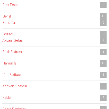
Fast Food
7
Genel
16
Sütlü Tatlı
6
Görsel
36
Akşam Sefası
2
Balık Sofrası
1
Hamur İşi
11
İftar Softası
1
Kahvaltı Sofrası
5
Kekler
7