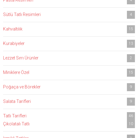
Pasta Resimleri
4
Sütlü Tatlı Resimleri
4
Kahvaltılık
15
Kurabiyeler
13
Lezzet Sırrı Ürünler
2
Miniklere Özel
15
Poğaça ve Börekler
9
Salata Tarifleri
9
Tatlı Tarifleri
46
Çikolatalı Tatlı
10