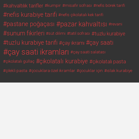
kahvaltılık tarifler
kumpir
misafir sofrası
nefis börek tarifi
nefis kurabiye tarifi
nefis çikolatalı kek tarifi
pazar kahvaltısı
pastane poğaçası
revani
sunum fikirleri
tuzlu kurabiye
süt dilimi
tatil sofrası
tuzlu kurabiye tarifi
çay saati
çay ikramı
çay saati ikramları
çay saati salatası
çikolatalı kurabiye
çikolatalı pasta
çikolatalı güllaç
çilekli pasta
çocuklara özel ikramlar
çocuklar için
ıslak kurabiye