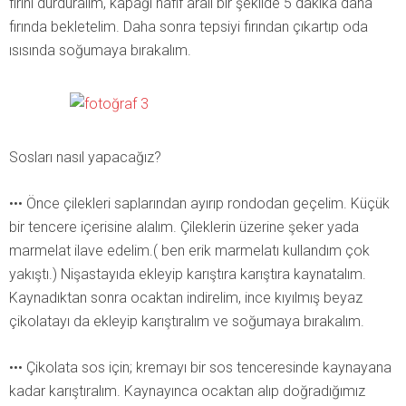
fırını durduralım, kapağı hafif aralı bir şekilde 5 dakika daha
fırında bekletelim. Daha sonra tepsiyi fırından çıkartıp oda
ısısında soğumaya bırakalım.
Sosları nasıl yapacağız?
••• Önce çilekleri saplarından ayırıp rondodan geçelim. Küçük
bir tencere içerisine alalım. Çileklerin üzerine şeker yada
marmelat ilave edelim.( ben erik marmelatı kullandım çok
yakıştı.) Nişastayıda ekleyip karıştıra karıştıra kaynatalım.
Kaynadıktan sonra ocaktan indirelim, ince kıyılmış beyaz
çikolatayı da ekleyip karıştıralım ve soğumaya bırakalım.
••• Çikolata sos için; kremayı bir sos tenceresinde kaynayana
kadar karıştıralım. Kaynayınca ocaktan alıp doğradığımız