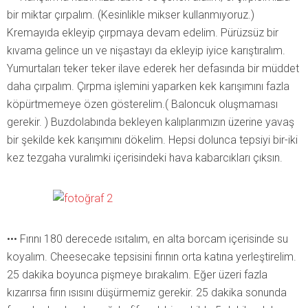
bir miktar çırpalım. (Kesinlikle mikser kullanmıyoruz.)
Kremayıda ekleyip çırpmaya devam edelim. Pürüzsüz bir
kıvama gelince un ve nişastayı da ekleyip iyice karıştıralım.
Yumurtaları teker teker ilave ederek her defasında bir müddet
daha çırpalım. Çırpma işlemini yaparken kek karışımını fazla
köpürtmemeye özen gösterelim.( Baloncuk oluşmaması
gerekir. ) Buzdolabında bekleyen kalıplarımızın üzerine yavaş
bir şekilde kek karışımını dökelim. Hepsi dolunca tepsiyi bir-iki
kez tezgaha vuralımki içerisindeki hava kabarcıkları çıksın.
••• Fırını 180 derecede ısıtalım, en alta borcam içerisinde su
koyalım. Cheesecake tepsisini fırının orta katına yerleştirelim.
25 dakika boyunca pişmeye bırakalım. Eğer üzeri fazla
kızarırsa fırın ısısını düşürmemiz gerekir. 25 dakika sonunda