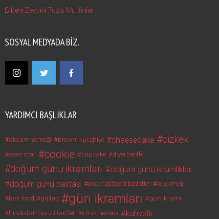
Biberli Zeytinli Tuzlu Muffinler
SOSYAL MEDYADA BIZ.
YARDIMCI BAŞLIKLAR
cizkek
cheesecake
aksam yemeği
browni kurabiye
cookie
coco star
cupcake
diyet tarifler
doğum günü ikramları
doğum günü ikramlıkları
doğum günü pastası
evde fastfood lezzetler
ev ekmeği
gün ikramları
fast food
güllaç
gün ikramı
kahvaltı
hindistan cevizli tarifler
irmik helvası