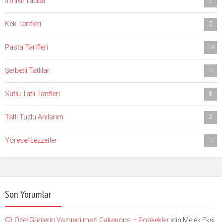
İrmikli Tatlılar
2
Kek Tarifleri
5
Pasta Tarifleri
19
Şerbetli Tatlılar
3
Sütlü Tatlı Tarifleri
8
Tatlı Tuzlu Anılarım
2
Yöresel Lezzetler
3
Son Yorumlar
Özel Günlerin Vazgeçilmezi Cakepops – Popkekler
için
Melek Ekşi