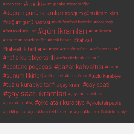
cookie
coco star
cupcake
diyet tarifler
doğum günü ikramları
doğum günü ikramlıkları
doğum günü pastası
evde fastfood lezzetler
ev ekmeği
gün ikramları
fast food
güllaç
gün ikramı
kahvaltı
hindistan cevizli tarifler
irmik helvası
kahvaltılık tarifler
kumpir
misafir sofrası
nefis börek tarifi
nefis kurabiye tarifi
nefis çikolatalı kek tarifi
pazar kahvaltısı
pastane poğaçası
revani
sunum fikirleri
tuzlu kurabiye
süt dilimi
tatil sofrası
tuzlu kurabiye tarifi
çay saati
çay ikramı
çay saati ikramları
çay saati salatası
çikolatalı kurabiye
çikolatalı pasta
çikolatalı güllaç
çilekli pasta
çocuklara özel ikramlar
çocuklar için
ıslak kurabiye