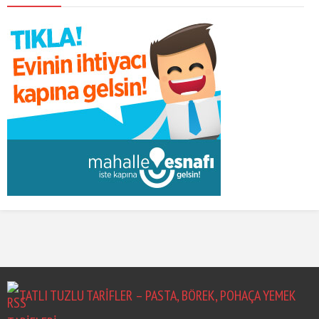
TATLI TUZLU TARIFLER – PASTA, BÖREK, POHAÇA YEMEK