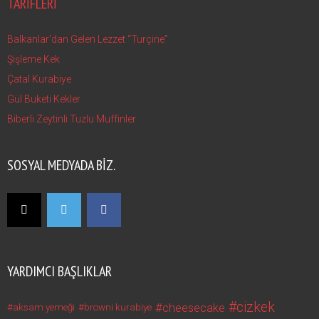
TARIFLERI
Balkanlar’dan Gelen Lezzet “Turçine”
Şişleme Kek
Çatal Kurabiye
Gül Buketi Kekler
Biberli Zeytinli Tuzlu Muffinler
SOSYAL MEDYADA BIZ.
YARDIMCI BAŞLIKLAR
cizkek
cheesecake
aksam yemeği
browni kurabiye