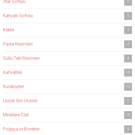
İftar Softası
1
Kahvaltı Sofrası
5
Kekler
7
Pasta Resimleri
4
Sütlü Tatlı Resimleri
4
Kahvaltılık
15
Kurabiyeler
13
Lezzet Sırrı Ürünler
2
Miniklere Özel
15
Poğaça ve Börekler
9