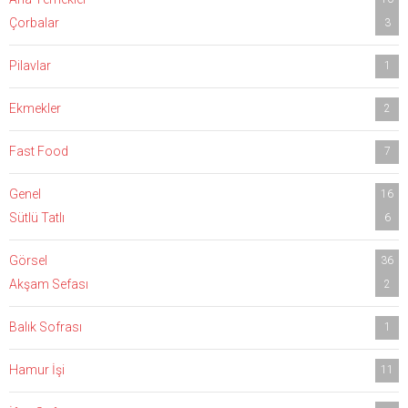
Çorbalar
3
Pilavlar
1
Ekmekler
2
Fast Food
7
Genel
16
Sütlü Tatlı
6
Görsel
36
Akşam Sefası
2
Balık Sofrası
1
Hamur İşi
11