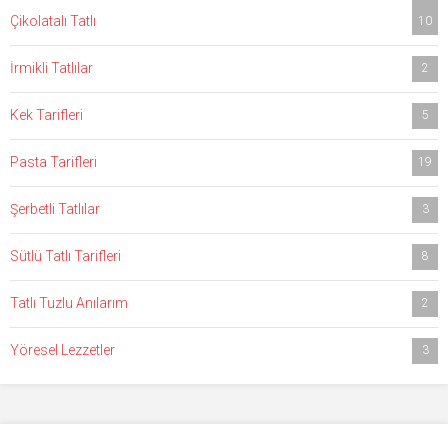
Çikolatalı Tatlı
10
İrmikli Tatlılar
2
Kek Tarifleri
5
Pasta Tarifleri
19
Şerbetli Tatlılar
3
Sütlü Tatlı Tarifleri
8
Tatlı Tuzlu Anılarım
2
Yöresel Lezzetler
3