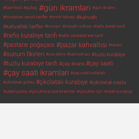
gün ikramları
fast food
güllaç
gün ikramı
kahvaltı
hindistan cevizli tarifler
irmik helvası
kahvaltılık tarifler
kumpir
misafir sofrası
nefis börek tarifi
nefis kurabiye tarifi
nefis çikolatalı kek tarifi
pazar kahvaltısı
pastane poğaçası
revani
sunum fikirleri
tuzlu kurabiye
süt dilimi
tatil sofrası
tuzlu kurabiye tarifi
çay saati
çay ikramı
çay saati ikramları
çay saati salatası
çikolatalı kurabiye
çikolatalı pasta
çikolatalı güllaç
çilekli pasta
çocuklara özel ikramlar
çocuklar için
ıslak kurabiye