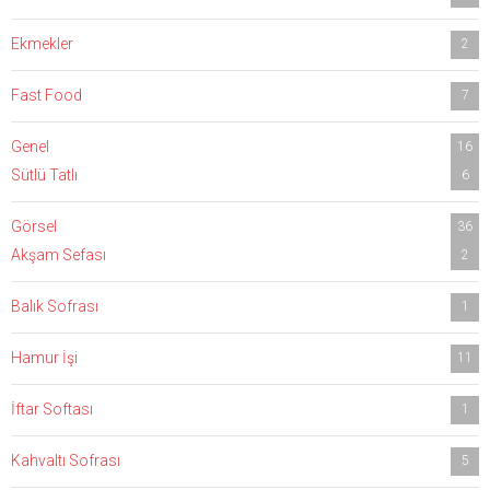
Ekmekler
2
Fast Food
7
Genel
16
Sütlü Tatlı
6
Görsel
36
Akşam Sefası
2
Balık Sofrası
1
Hamur İşi
11
İftar Softası
1
Kahvaltı Sofrası
5