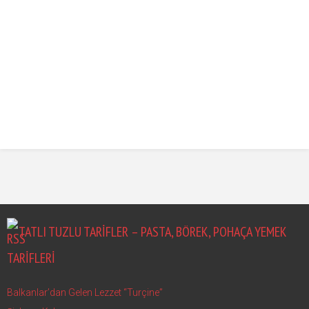
TATLI TUZLU TARIFLER – PASTA, BÖREK, POHAÇA YEMEK
TARIFLERI
Balkanlar’dan Gelen Lezzet “Turçine”