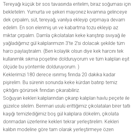
Tereyağı küçük bir sos tavasında eritelim, biraz soğuması için
bekletelim. Yumurta ve şekeri mayonez kıvamına gelinceye
dek çırpalım, süt, tereyağ, vanilya ekleyip çırpmaya devam
edelim. En son elenmiş un ve kabartma tozu ekleyip az
miktar çırpalım. Damla çikolataları keke karıştırıp sıvıyağ ile
yağladığımız gül kalıplarımızın 3’te 2’si dolacak şekilde tüm
harcı paylaştıralım. (Ben kolaylık olsun diye kek harcını tek
kullanımlık sıkma poşetine dolduruyorum ve tüm kalıpları eşit
ölçüde bu yöntemle dolduruyorum. )
Keklerimizi 180 derece ısınmış fırında 20 dakika kadar
pişirelim. Bu sürenin sonunda keke kürdan batırıp temiz
çıktığını görürsek fırından çıkarabiliriz.
Soğuyan kekleri kalıplarından çıkarıp kalıpları havlu peçete ile
güzelce silelim. Benmari usulü erittiğimiz çikolataları birer tatlı
kaşığı temizlediğimiz boş gül kalıplara dökelim, çikolata
donmadan üzerlerine kekleri tekrar yerleştirelim. Kekleri
kalıbın modeline göre tam olarak yerleştirmeye özen