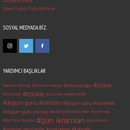
Gül Buketi Kekler
Biberli Zeytinli Tuzlu Muffinler
SOSYAL MEDYADA BIZ.
YARDIMCI BAŞLIKLAR
cizkek
cheesecake
aksam yemeği
browni kurabiye
cookie
coco star
cupcake
diyet tarifler
doğum günü ikramları
doğum günü ikramlıkları
doğum günü pastası
evde fastfood lezzetler
ev ekmeği
gün ikramları
fast food
güllaç
gün ikramı
kahvaltı
hindistan cevizli tarifler
irmik helvası