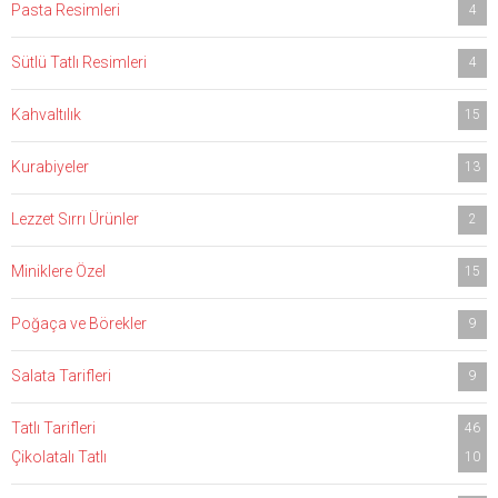
Pasta Resimleri
4
Sütlü Tatlı Resimleri
4
Kahvaltılık
15
Kurabiyeler
13
Lezzet Sırrı Ürünler
2
Miniklere Özel
15
Poğaça ve Börekler
9
Salata Tarifleri
9
Tatlı Tarifleri
46
Çikolatalı Tatlı
10