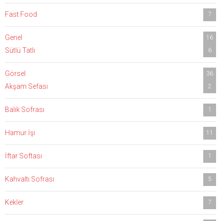
Fast Food
7
Genel
16
Sütlü Tatlı
6
Görsel
36
Akşam Sefası
2
Balık Sofrası
1
Hamur İşi
11
İftar Softası
1
Kahvaltı Sofrası
5
Kekler
7