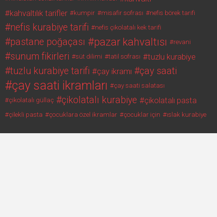
kahvaltılık tarifler
kumpir
misafir sofrası
nefis börek tarifi
nefis kurabiye tarifi
nefis çikolatalı kek tarifi
pazar kahvaltısı
pastane poğaçası
revani
sunum fikirleri
tuzlu kurabiye
süt dilimi
tatil sofrası
tuzlu kurabiye tarifi
çay saati
çay ikramı
çay saati ikramları
çay saati salatası
çikolatalı kurabiye
çikolatalı pasta
çikolatalı güllaç
çilekli pasta
çocuklara özel ikramlar
çocuklar için
ıslak kurabiye