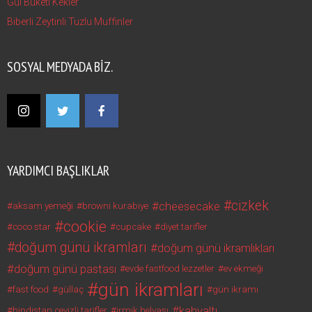
Gül Buketi Kekler
Biberli Zeytinli Tuzlu Muffinler
SOSYAL MEDYADA BIZ.
YARDIMCI BAŞLIKLAR
cizkek
cheesecake
aksam yemeği
browni kurabiye
cookie
coco star
cupcake
diyet tarifler
doğum günü ikramları
doğum günü ikramlıkları
doğum günü pastası
evde fastfood lezzetler
ev ekmeği
gün ikramları
fast food
güllaç
gün ikramı
kahvaltı
hindistan cevizli tarifler
irmik helvası