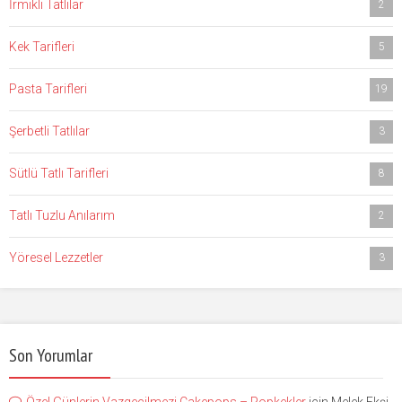
İrmikli Tatlılar
2
Kek Tarifleri
5
Pasta Tarifleri
19
Şerbetli Tatlılar
3
Sütlü Tatlı Tarifleri
8
Tatlı Tuzlu Anılarım
2
Yöresel Lezzetler
3
Son Yorumlar
Özel Günlerin Vazgeçilmezi Cakepops – Popkekler
için
Melek Ekşi