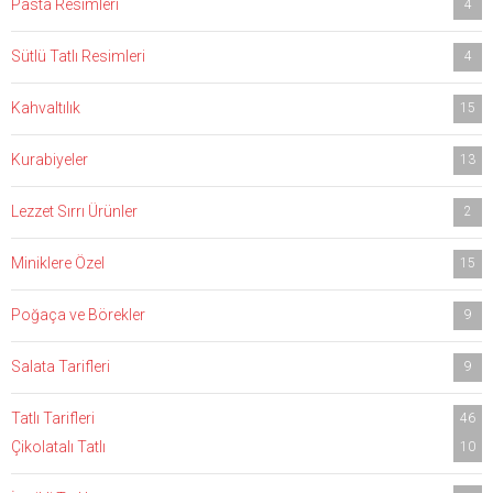
Pasta Resimleri
4
Sütlü Tatlı Resimleri
4
Kahvaltılık
15
Kurabiyeler
13
Lezzet Sırrı Ürünler
2
Miniklere Özel
15
Poğaça ve Börekler
9
Salata Tarifleri
9
Tatlı Tarifleri
46
Çikolatalı Tatlı
10