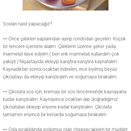
Sosları nasıl yapacağız?
••• Önce çilekleri saplarından ayırıp rondodan geçelim. Küçük
bir tencere içerisine alalım. Çileklerin üzerine şeker yada
marmelat ilave edelim.( ben erik marmelatı kullandım çok
yakıştı.) Nişastayıda ekleyip karıştıra karıştıra kaynatalım.
Kaynadıktan sonra ocaktan indirelim, ince kıyılmış beyaz
çikolatayı da ekleyip karıştıralım ve soğumaya bırakalım.
••• Çikolata sos için; kremayı bir sos tenceresinde kaynayana
kadar karıştıralım. Kaynayınca ocaktan alıp doğradığımız
çikolataları ekleyip eriyene kadar karıştıralım. Çikolata
tamamen eriyince bir kenarda soğumaya bırakalım.
••• Oda sıcaklığında soğumuş olan cheesecakeleri bir müddet