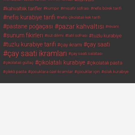
kahvaltılık tarifler
kumpir
misafir sofrası
nefis börek tarifi
nefis kurabiye tarifi
nefis çikolatalı kek tarifi
pazar kahvaltısı
pastane poğaçası
revani
sunum fikirleri
tuzlu kurabiye
süt dilimi
tatil sofrası
tuzlu kurabiye tarifi
çay saati
çay ikramı
çay saati ikramları
çay saati salatası
çikolatalı kurabiye
çikolatalı pasta
çikolatalı güllaç
çilekli pasta
çocuklara özel ikramlar
çocuklar için
ıslak kurabiye