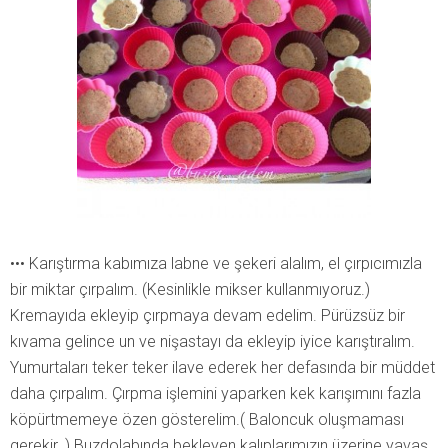
••• Karıştırma kabımıza labne ve şekeri alalım, el çırpıcımızla
bir miktar çırpalım. (Kesinlikle mikser kullanmıyoruz.)
Kremayıda ekleyip çırpmaya devam edelim. Pürüzsüz bir
kıvama gelince un ve nişastayı da ekleyip iyice karıştıralım.
Yumurtaları teker teker ilave ederek her defasında bir müddet
daha çırpalım. Çırpma işlemini yaparken kek karışımını fazla
köpürtmemeye özen gösterelim.( Baloncuk oluşmaması
gerekir. ) Buzdolabında bekleyen kalıplarımızın üzerine yavaş