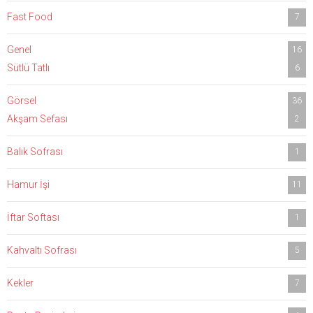
Fast Food
7
Genel
16
Sütlü Tatlı
6
Görsel
36
Akşam Sefası
2
Balık Sofrası
1
Hamur İşi
11
İftar Softası
1
Kahvaltı Sofrası
5
Kekler
7