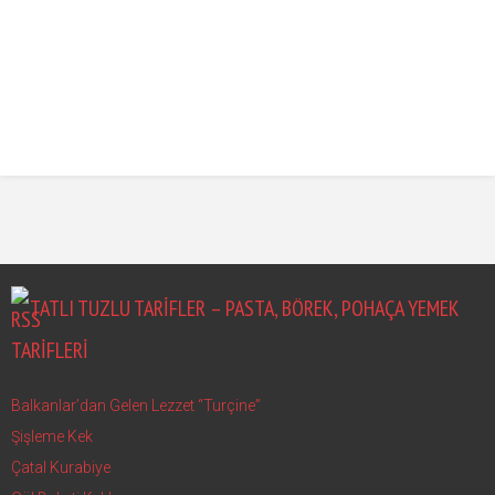
TATLI TUZLU TARIFLER – PASTA, BÖREK, POHAÇA YEMEK
TARIFLERI
Balkanlar’dan Gelen Lezzet “Turçine”
Şişleme Kek
Çatal Kurabiye