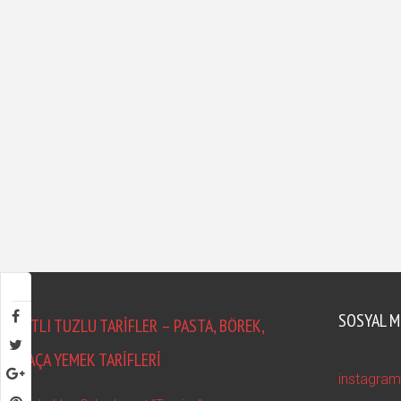
SOSYAL M
TATLI TUZLU TARIFLER – PASTA, BÖREK,
POHAÇA YEMEK TARIFLERI
instagra