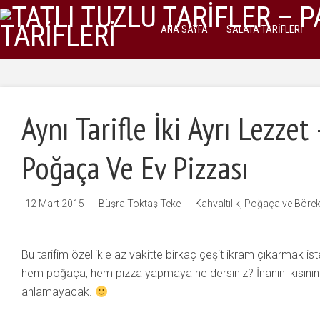
ANA SAYFA
SALATA TARIFLERI
Aynı Tarifle İki Ayrı Lezzet
Poğaça Ve Ev Pizzası
12 Mart 2015
Büşra Toktaş Teke
Kahvaltılık
,
Poğaça ve Börek
Bu tarifim özellikle az vakitte birkaç çeşit ikram çıkarmak i
hem poğaça, hem pizza yapmaya ne dersiniz? İnanın ikisini
anlamayacak.