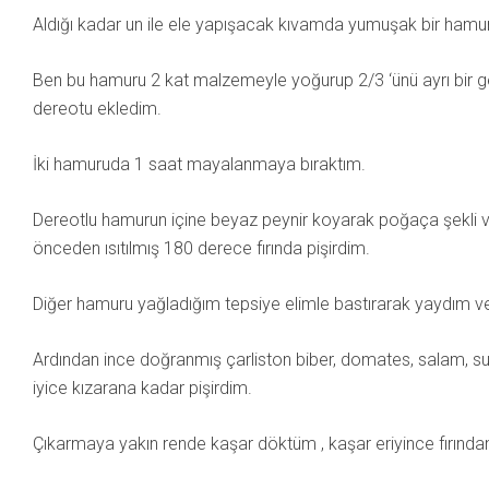
Aldığı kadar un ile ele yapışacak kıvamda yumuşak bir hamur
Ben bu hamuru 2 kat malzemeyle yoğurup 2/3 ‘ünü ayrı bir g
dereotu ekledim.
İki hamuruda 1 saat mayalanmaya bıraktım.
Dereotlu hamurun içine beyaz peynir koyarak poğaça şekli v
önceden ısıtılmış 180 derece fırında pişirdim.
Diğer hamuru yağladığım tepsiye elimle bastırarak yaydım v
Ardından ince doğranmış çarliston biber, domates, salam, s
iyice kızarana kadar pişirdim.
Çıkarmaya yakın rende kaşar döktüm , kaşar eriyince fırında