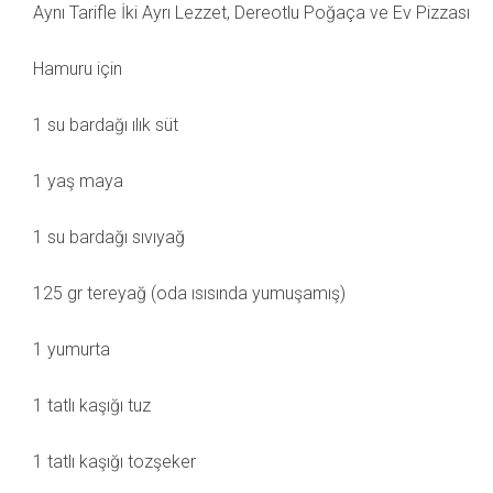
Aynı Tarifle İki Ayrı Lezzet, Dereotlu Poğaça ve Ev Pizzası
Hamuru için
1 su bardağı ılık süt
1 yaş maya
1 su bardağı sıvıyağ
125 gr tereyağ (oda ısısında yumuşamış)
1 yumurta
1 tatlı kaşığı tuz
1 tatlı kaşığı tozşeker