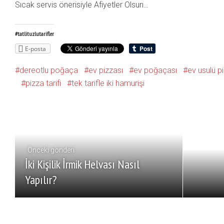
Sıcak servis önerisiyle Afiyetler Olsun…
#tatlituzlutarifler
E-posta
dereotlu poğaça
ev pizzası
ev poğaçası
ev usulü pi
pizza tarifi
tek tarifle iki hamurişi
Önceki gönderi
İki Kişilik İrmik Helvası Nasıl
Yapılır?