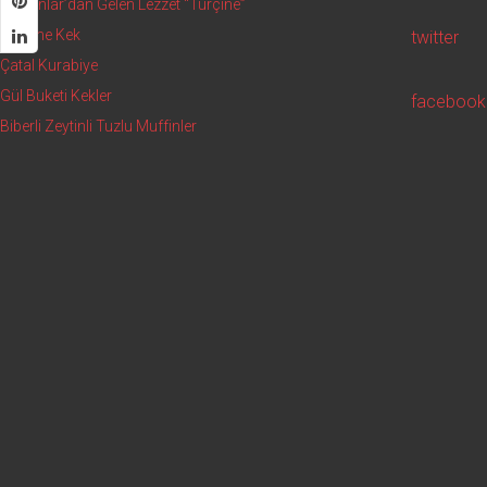
Balkanlar’dan Gelen Lezzet “Turçine”
Şişleme Kek
twitter
Çatal Kurabiye
Gül Buketi Kekler
facebook
Biberli Zeytinli Tuzlu Muffinler